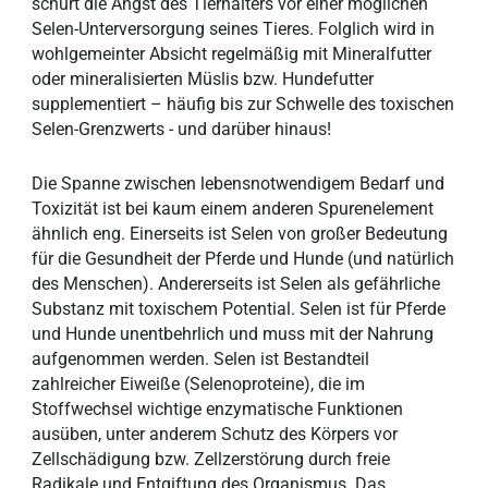
schürt die Angst des Tierhalters vor einer möglichen
Selen-Unterversorgung seines Tieres. Folglich wird in
wohlgemeinter Absicht regelmäßig mit Mineralfutter
oder mineralisierten Müslis bzw. Hundefutter
supplementiert – häufig bis zur Schwelle des toxischen
Selen-Grenzwerts - und darüber hinaus!
Die Spanne zwischen lebensnotwendigem Bedarf und
Toxizität ist bei kaum einem anderen Spurenelement
ähnlich eng. Einerseits ist Selen von großer Bedeutung
für die Gesundheit der Pferde und Hunde (und natürlich
des Menschen). Andererseits ist Selen als gefährliche
Substanz mit toxischem Potential. Selen ist für Pferde
und Hunde unentbehrlich und muss mit der Nahrung
aufgenommen werden. Selen ist Bestandteil
zahlreicher Eiweiße (Selenoproteine), die im
Stoffwechsel wichtige enzymatische Funktionen
ausüben, unter anderem Schutz des Körpers vor
Zellschädigung bzw. Zellzerstörung durch freie
Radikale und Entgiftung des Organismus. Das