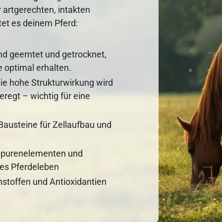
er artgerechten, intakten
tet es deinem Pferd:
nd geerntet und getrocknet,
e optimal erhalten.
die hohe Strukturwirkung wird
regt – wichtig für eine
Bausteine für Zellaufbau und
 Spurenelementen und
des Pferdeleben
stoffen und Antioxidantien