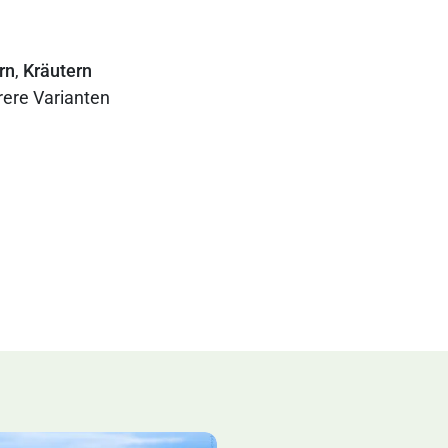
rn
,
Kräutern
rere Varianten