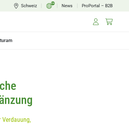
EN
Schweiz
News
ProPortal – B2B
CH
FR
turam
iche
gänzung
r Verdauung,