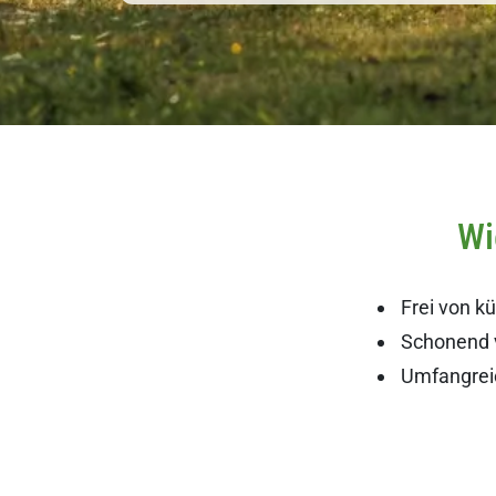
Wi
Frei von k
Schonend v
Umfangreic