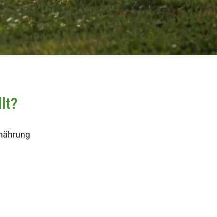
lt?
rnährung