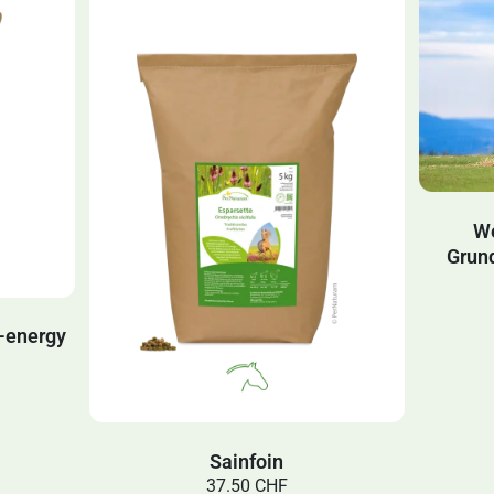
We
Grun
w-energy
Sainfoin
37.50 CHF