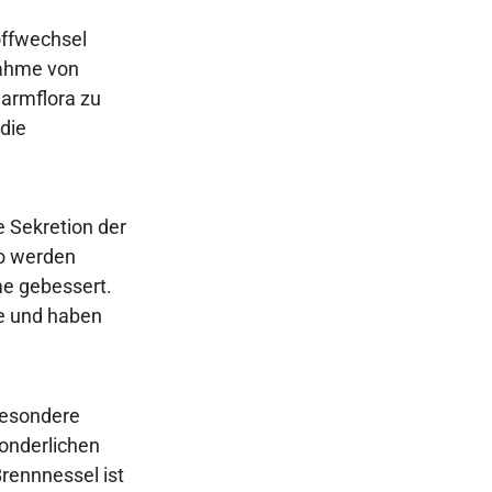
offwechsel
nahme von
Darmflora zu
die
e Sekretion der
So werden
me gebessert.
te und haben
besondere
sonderlichen
rennnessel ist