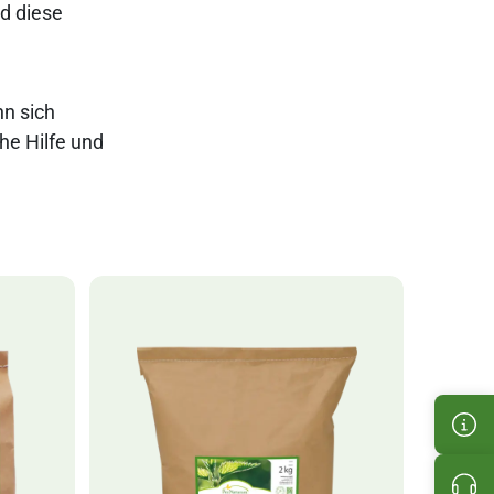
d diese
nn sich
he Hilfe und
Cus
Pro