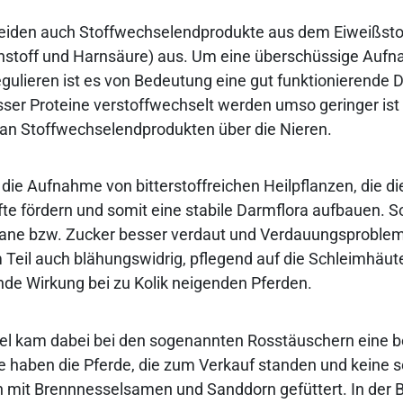
heiden auch Stoffwechselendprodukte aus dem Eiweißst
rnstoff und Harnsäure) aus. Um eine überschüssige Auf
egulieren ist es von Bedeutung eine gut funktionierende 
sser Proteine verstoffwechselt werden umso geringer ist 
an Stoffwechselendprodukten über die Nieren.
r die Aufnahme von bitterstoffreichen Heilpflanzen, die di
e fördern und somit eine stabile Darmflora aufbauen. 
ktane bzw. Zucker besser verdaut und Verdauungsproble
 Teil auch blähungswidrig, pflegend auf die Schleimhäu
de Wirkung bei zu Kolik neigenden Pferden.
el kam dabei bei den sogenannten Rosstäuschern eine 
e haben die Pferde, die zum Verkauf standen und keine 
 mit Brennnesselsamen und Sanddorn gefüttert. In der B