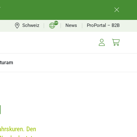
.
EN
Schweiz
News
ProPortal – B2B
CH
FR
turam
l
ahrskuren. Den