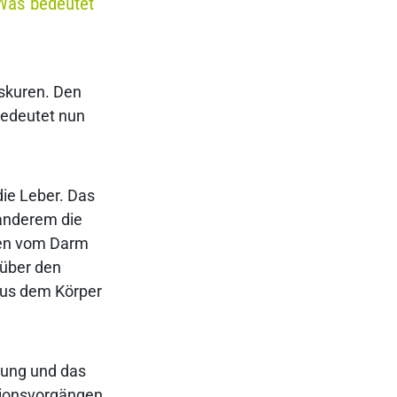
. Was bedeutet
rskuren. Den
 bedeutet nun
ie Leber. Das
 anderem die
gen vom Darm
 über den
 aus dem Körper
igung und das
ationsvorgängen