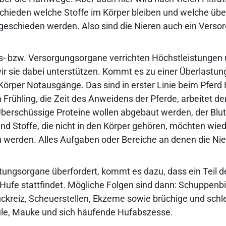
hieden welche Stoffe im Körper bleiben und welche übe
eschieden werden. Also sind die Nieren auch ein Verso
s- bzw. Versorgungsorgane verrichten Höchstleistungen u
wir sie dabei unterstützen. Kommt es zu einer Überlastun
 Körper Notausgänge. Das sind in erster Linie beim Pferd
m Frühling, die Zeit des Anweidens der Pferde, arbeitet d
berschüssige Proteine wollen abgebaut werden, der Blut
 und Stoffe, die nicht in den Körper gehören, möchten wie
werden. Alles Aufgaben oder Bereiche an denen die Nie
itungsorgane überfordert, kommt es dazu, dass ein Teil d
Hufe stattfindet. Mögliche Folgen sind dann: Schuppenbi
uckreiz, Scheuerstellen, Ekzeme sowie brüchige und schl
ule, Mauke und sich häufende Hufabszesse.