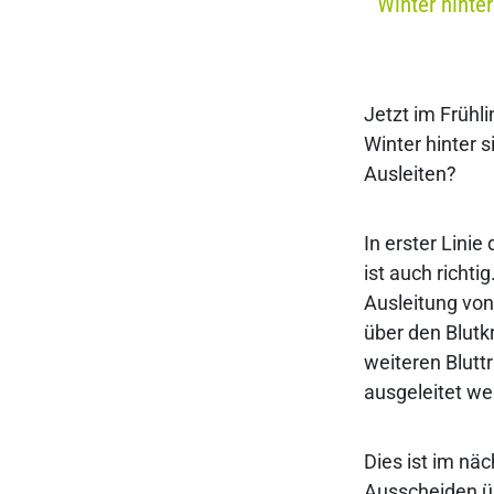
Winter hinter
Jetzt im Frühl
Winter hinter s
Ausleiten?
In erster Lini
ist auch richti
Ausleitung vo
über den Blutkr
weiteren Blutt
ausgeleitet we
Dies ist im nä
Ausscheiden üb