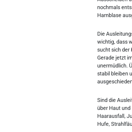
nochmals entsc
Harnblase ausg
Die Ausleitung
wichtig, dass 
sucht sich der
Gerade jetzt i
unermüdlich. Ü
stabil bleiben
ausgeschieden 
Sind die Ausle
über Haut und 
Haarausfall, J
Hufe, Strahlfä