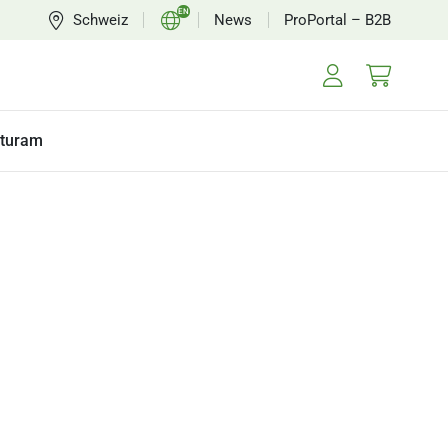
EN
Schweiz
News
ProPortal – B2B
CH
FR
turam