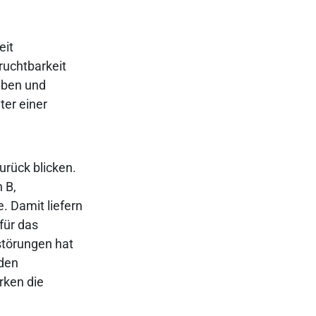
eit
ruchtbarkeit
haben und
er einer
urück blicken.
 B,
. Damit liefern
für das
törungen hat
 den
rken die