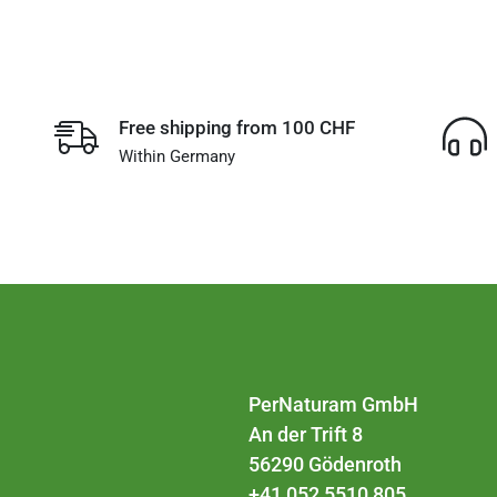
Free shipping from 100 CHF
Within Germany
PerNaturam GmbH
An der Trift 8
56290 Gödenroth
+41 052 5510 805