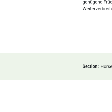
genügend Früch
Weiterverbreit
Section
Hors