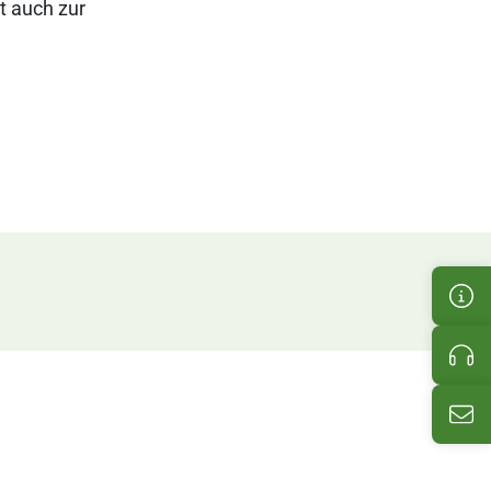
t auch zur
Cus
Pro
Ema