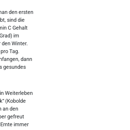
man den ersten
t, sind die
amin C Gehalt
 Grad) im
 den Winter.
 pro Tag.
nfangen, dann
ls gesundes
in Weiterleben
k“ (Kobolde
n an den
er gefreut
r Ernte immer