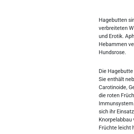
Hagebutten sin
verbreiteten W
und Erotik. Ap
Hebammen verg
Hundsrose.
Die Hagebutte 
Sie enthält ne
Carotinoide, Ge
die roten Früch
Immunsystem. 
sich ihr Einsa
Knorpelabbau v
Früchte leicht 