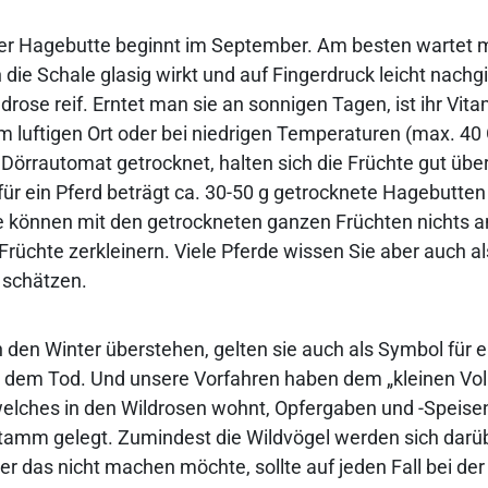
der Hagebutte beginnt im September. Am besten wartet 
die Schale glasig wirkt und auf Fingerdruck leicht nachgib
drose reif. Erntet man sie an sonnigen Tagen, ist ihr Vit
m luftigen Ort oder bei niedrigen Temperaturen (max. 40
Dörrautomat getrocknet, halten sich die Früchte gut über
für ein Pferd beträgt ca. 30-50 g getrocknete Hagebutten
 können mit den getrockneten ganzen Früchten nichts a
rüchte zerkleinern. Viele Pferde wissen Sie aber auch a
 schätzen.
den Winter überstehen, gelten sie auch als Symbol für e
 dem Tod. Und unsere Vorfahren haben dem „kleinen Vol
welches in den Wildrosen wohnt, Opfergaben und -Speise
amm gelegt. Zumindest die Wildvögel werden sich darüb
r das nicht machen möchte, sollte auf jeden Fall bei de