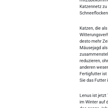
Katzennetz zu
Schneeflocken
Katzen, die al
Witterungsverhä
desto mehr Zei
Mäusejagd als 
zusammenstelle
reduzieren, oh
anderen wesen
Fertigfutter i
Sie das Futter
Lenus ist jetzt
im Winter auf 