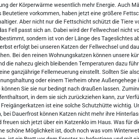
ung der Körperwärme wesentlich mehr Energie. Auch Mäu
ls Beutetiere vorkommen, haben jetzt eine größere Fettsc
altiger. Aber nicht nur die Fettschicht schützt die Tiere vo
as Fell passt sich an. Dabei wird der Fellwechsel nicht v
estimmt, sondern ist von der Länge des Tageslichtes a
erbst erfolgt bei unseren Katzen der Fellwechsel und dau
chen. Bei den reinen Wohnungskatzen können unsere kün
d die nahezu gleich bleibenden Temperaturen dazu führ
eine ganzjährige Fellerneuerung einstellt. Sollten Sie als
hnungshaltung oder einem Tierheim ohne Außengehege 
können Sie sie nur bedingt nach draußen lassen. Zumin
enthaltsort, in dem sie sich zurückziehen kann, zur Verf
e Freigängerkatzen ist eine solche Schutzhütte wichtig. 
n, bei Dauerfrost können Katzen nicht mehr ihre Hinterla
 freuen sich jetzt über ein Katzenklo im Haus. Was für di
e schöne Möglichkeit ist, doch noch was vom Winterwet
 ist ein Brett vor dem Fenster zu befestigen und mit e