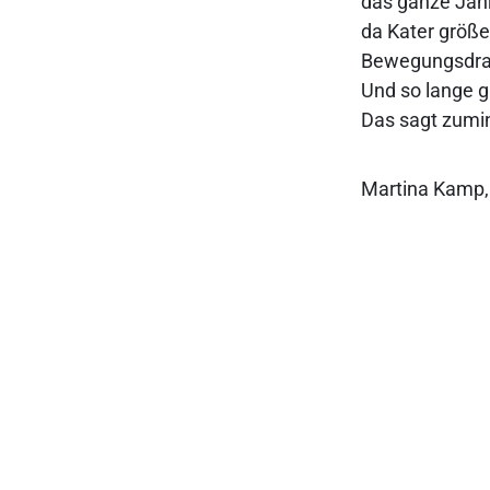
das ganze Jah
da Kater größe
Bewegungsdrang
Und so lange g
Das sagt zumi
Martina Kamp, 