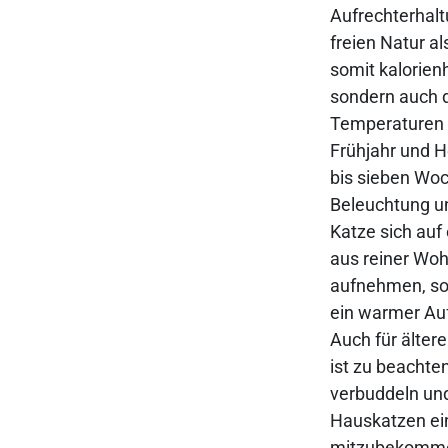
Aufrechterhalt
freien Natur a
somit kalorienh
sondern auch d
Temperaturen b
Frühjahr und H
bis sieben Wo
Beleuchtung un
Katze sich auf 
aus reiner Wo
aufnehmen, so 
ein warmer Auf
Auch für älter
ist zu beachte
verbuddeln und
Hauskatzen ein
mitzubekommen,