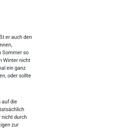
ßt er auch den
ennen,
im Sommer so
m Winter nicht
al ein ganz
n, oder sollte
 auf die
tatsächlich
nicht durch
igen zur