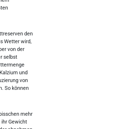
sten
ettreserven den
s Wetter wird,
ber von der
r selbst
Futtermenge
 Kalzium und
uzierung von
en. So können
n bisschen mehr
 ihr Gewicht