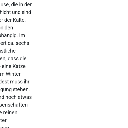
se, die in der
hicht und sind
r der Kälte,
on den
bhängig. Im
ert ca. sechs
stliche
en, dass die
o eine Katze
im Winter
dest muss ihr
ügung stehen.
Und noch etwas
ssenschaften
e reinen
ter
inem