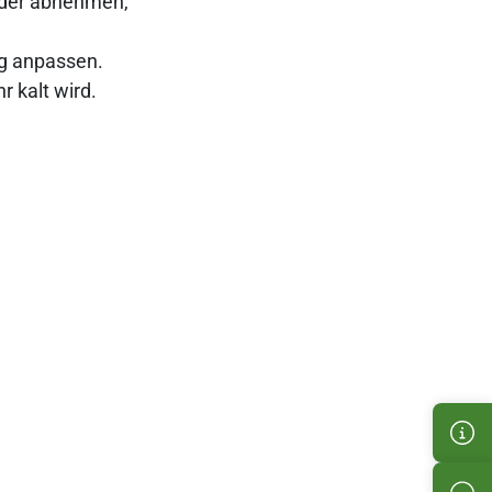
eder abnehmen,
ng anpassen.
r kalt wird.
Kun
Pro