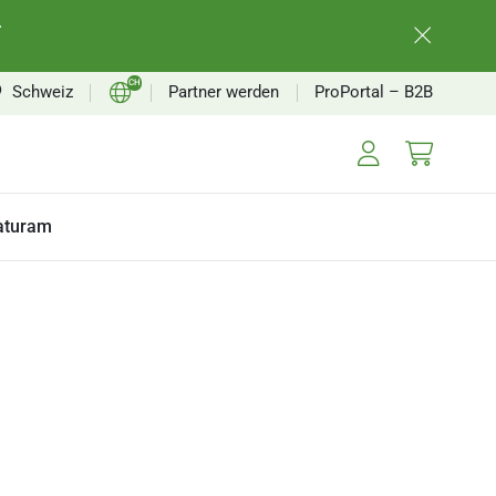
.
CH
Schweiz
Partner werden
ProPortal – B2B
EN
FR
aturam