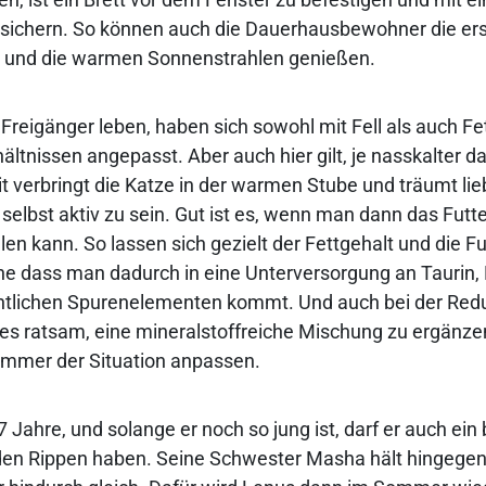
 sichern. So können auch die Dauerhausbewohner die er
 und die warmen Sonnenstrahlen genießen.
s Freigänger leben, haben sich sowohl mit Fell als auch F
ltnissen angepasst. Aber auch hier gilt, je nasskalter da
t verbringt die Katze in der warmen Stube und träumt lie
selbst aktiv zu sein. Gut ist es, wenn man dann das Futte
n kann. So lassen sich gezielt der Fettgehalt und die 
ne dass man dadurch in eine Unterversorgung an Taurin,
tlichen Spurenelementen kommt. Und auch bei der Red
st es ratsam, eine mineralstoffreiche Mischung zu ergänz
 immer der Situation anpassen.
 7 Jahre, und solange er noch so jung ist, darf er auch ei
den Rippen haben. Seine Schwester Masha hält hingegen