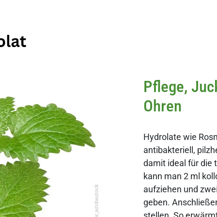
Pflege, Juc
Ohren
Hydrolate wie Rosm
antibakteriell, p
damit ideal für die
kann man 2 ml kollo
aufziehen und zwe
geben. Anschließen
stellen. So erwärm