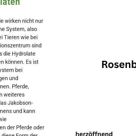
laten
e wirken nicht nur
che System, also
i Tieren wie bei
ionszentrum sind
s die Hydrolate
n können. Es ist
ystem bei
gen und
nen. Pferde,
n weiteres
das Jakobson-
aumens und kann
wie
n der Pferde oder
 diese Form der