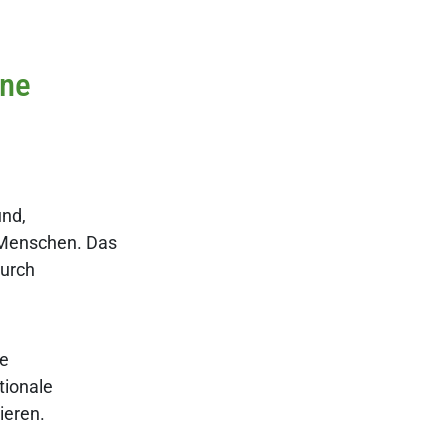
ine
und,
 Menschen. Das
durch
ie
tionale
ieren.