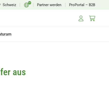
CH
Schweiz
Partner werden
ProPortal – B2B
EN
FR
aturam
fer aus