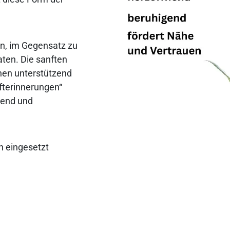
den, im Gegensatz zu
aten. Die sanften
nen unterstützend
ufterinnerungen“
gend und
n eingesetzt