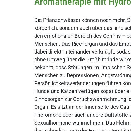
Aromatherapie mit Hydro
Die Pflanzenwässer können noch mehr. Si
körperlich, sondern auch über das limbis
den emotionalen Bereich des Gehirns – be
Menschen. Das Riechorgan und das Emot
dabei direkt miteinander verknüpft, sodas
ohne Umweg über die Großhirnrinde wirke
bekannt, dass Störungen im limbischen S
Menschen zu Depressionen, Angststörun
Persönlichkeitsveränderungen führen kön
Hunde und Katzen verfügen sogar über ei
Sinnesorgan zur Geruchswahrnehmung: 
Organ. Es sitzt an der Innenseite des G
Pheromone oder auch andere Duftstoffe 
Sexualhormone wahrnehmen. Das Flehme
das Zähneklappern der Hunde unterstützt