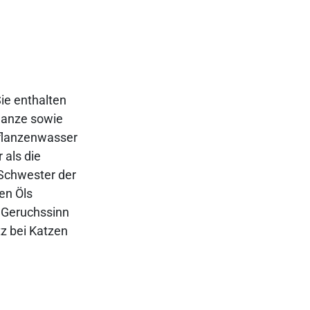
ie enthalten
flanze sowie
Pflanzenwasser
 als die
Schwester der
gen Öls
n Geruchssinn
tz bei Katzen