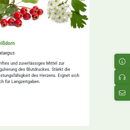
ißdorn
ataegus
Kun
nftes und zuverlässiges Mittel zur
gulierung des Blutdruckes. Stärkt die
istungsfähigkeit des Herzens. Eignet sich
Pro
ch für Langzeitgaben.
E-M