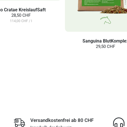
io Cratae KreislaufSaft
28,50 CHF
114,00 CHF / l
Sanguina BlutKomple
29,50 CHF
Versandkostenfrei ab 80 CHF