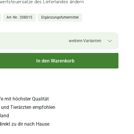
rwertsteuersatze des Lieferlandes ändern
Art.-Nr.
208015
Ergänzungsfuttermittel
weitere Varianten
15
26,55 CHF
29,50 CHF
In den Warenkorb
rktage
verfügbar
26,55 CHF / Kilogramm
5
80,00 CHF
rktage
verfügbar
26,67 CHF / Kilogramm
fe mit höchster Qualität
n und Tierärzten empfohlen
hland
direkt zu dir nach Hause