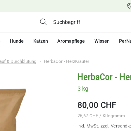
e
Hunde
Katzen
Aromapflege
Wissen
PerN
lauf & Durchblutung
HerbaCor - HerzKräuter
HerbaCor - He
3 kg
80,00 CHF
26,67 CHF / Kilogramm
inkl. MwSt. zzgl.
Versandk