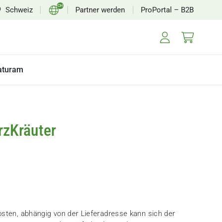
CH
Schweiz
Partner werden
ProPortal – B2B
EN
FR
aturam
rzKräuter
osten
, abhängig von der Lieferadresse kann sich der