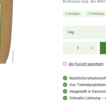
Bruttopreis bzgl. des Meh
5 verfügbar
1-3 Werktage
3 kg
1-3
1 kg
We
1-3
3 kg
Als Favorit speichern
We
Natürliche Inhaltsstof
Von Tierheilpraktiker
Hergestellt in Deutsc
Schnelle Lieferung – 