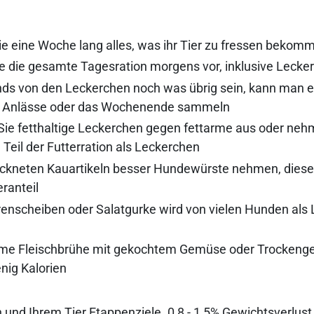
ie eine Woche lang alles, was ihr Tier zu fressen bekom
ie die gesamte Tagesration morgens vor, inklusive Lecke
nds von den Leckerchen noch was übrig sein, kann man e
 Anlässe oder das Wochenende sammeln
ie fetthaltige Leckerchen gegen fettarme aus oder ne
 Teil der Futterration als Leckerchen
ockneten Kauartikeln besser Hundewürste nehmen, dies
ranteil
nscheiben oder Salatgurke wird von vielen Hunden als
arme Fleischbrühe mit gekochtem Gemüse oder Trockeng
nig Kalorien
h und Ihrem Tier Etappenziele. 0,8 - 1,5% Gewichtsverlus