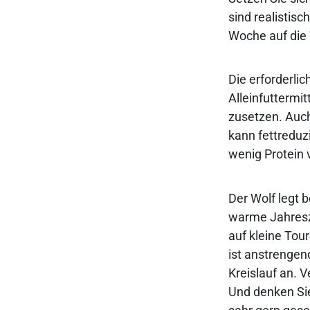
sind realistisc
Woche auf die
Die erforderli
Alleinfuttermi
zusetzen. Auch
kann fettreduzi
wenig Protein 
Der Wolf legt b
warme Jahresze
auf kleine Tou
ist anstrengen
Kreislauf an. 
Und denken Sie