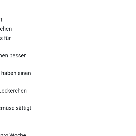
mt
rchen
s für
hmen besser
e haben einen
 Leckerchen
emüse sättigt
t pro Woche