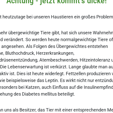
Achtung - jetzt kommt's dicke!
t heutzutage bei unseren Haustieren ein großes Problem
ehr übergewichtige Tiere gibt, hat sich unsere Wahrne
d verändert. So werden heute normalgewichtige Tiere of
g angesehen. Als Folgen des Übergewichtes entstehen
e, Bluthochdruck, Herzerkrankungen,
drüsenentzündung, Atembeschwerden, Hitzeintoleranz 
 Die Lebenserwartung ist verkürzt. Lange glaubte man a
ktiv ist. Dies ist heute widerlegt. Fettzellen produziere
wie beispielsweise das Leptin. Es wirkt nicht nur entzün
sonders bei Katzen, auch Einfluss auf die Insulinempfindl
ehung des Diabetes mellitus beteiligt.
 an uns als Besitzer, das Tier mit einer entsprechenden 