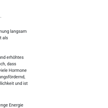
.
hmung langsam
t als
und erhöhtes
uch, dass
n viele Hormone
dungsfördernd,
ichkeit und ist
Menge Energie