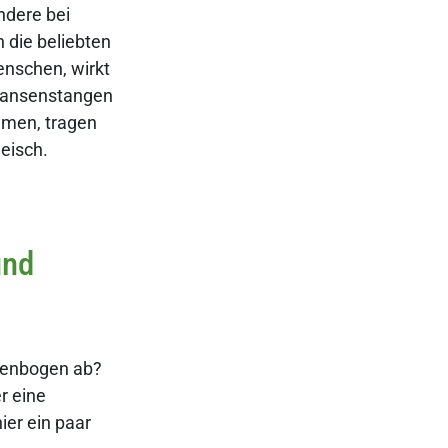
ndere bei
 die beliebten
enschen, wirkt
 Pansenstangen
umen, tragen
eisch.
und
ppenbogen ab?
r eine
ier ein paar