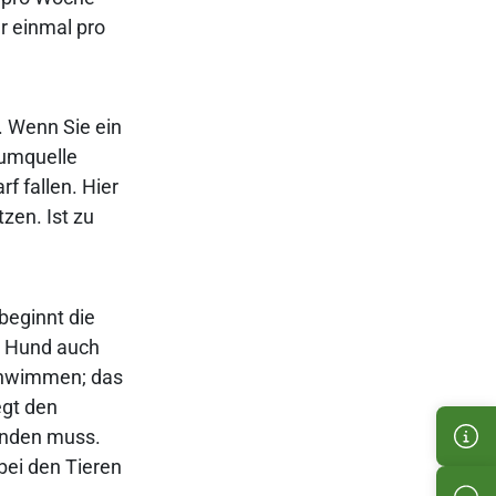
er einmal pro
. Wenn Sie ein
iumquelle
f fallen. Hier
zen. Ist zu
 beginnt die
n Hund auch
 schwimmen; das
egt den
finden muss.
Kun
bei den Tieren
Pro