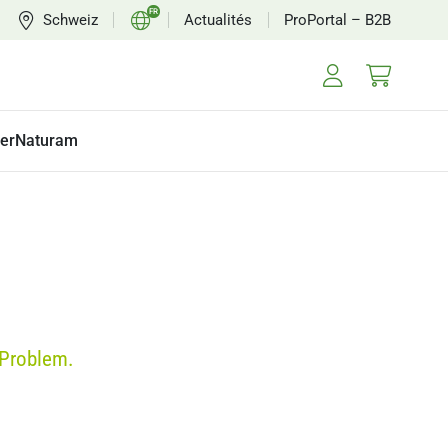
FR
Schweiz
Actualités
ProPortal – B2B
CH
EN
erNaturam
 Problem.