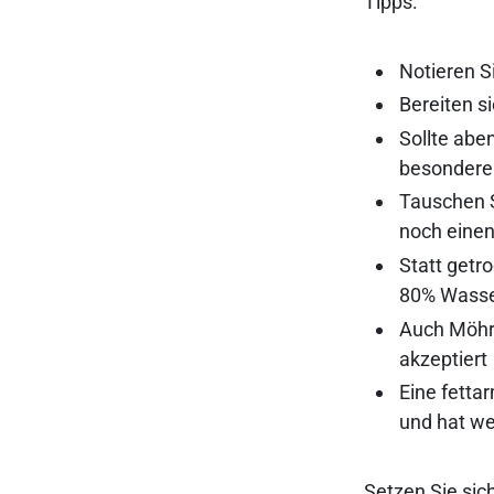
Tipps:
Notieren S
Bereiten s
Sollte abe
besondere
Tauschen S
noch einen
Statt getr
80% Wasse
Auch Möhre
akzeptiert
Eine fett
und hat we
Setzen Sie sic