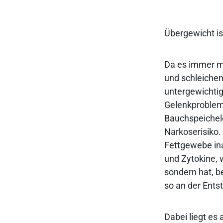
Übergewicht is
Da es immer m
und schleichen
untergewichti
Gelenkproblem
Bauchspeichel
Narkoserisiko.
Fettgewebe ina
und Zytokine, 
sondern hat, be
so an der Entst
Dabei liegt es