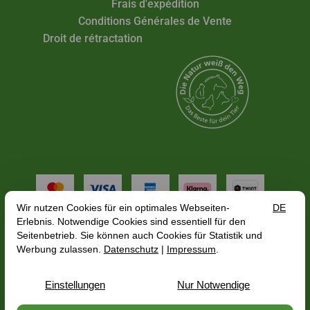
Frais d'expédition
Conditions Générales de Vente
Droit de rétractation
Tous les tarifs incluent la TVA plus
frais de port
, en
fonction de l'adresse de livraison, le prix brut peut
varier en fonction du taux de TVA du pays de
livraison.
© 2026 — PerNaturam GmbH