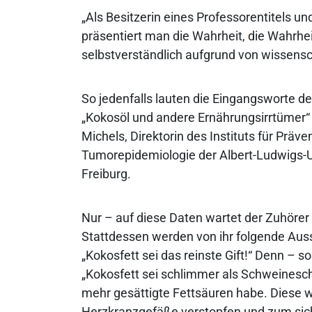
„Als Besitzerin eines Professorentitels un
präsentiert man die Wahrheit, die Wahrhe
selbstverständlich aufgrund von wissensc
So jedenfalls lauten die Eingangsworte d
„Kokosöl und andere Ernährungsirrtümer“ 
Michels, Direktorin des Instituts für Präve
Tumorepidemiologie der Albert-Ludwigs-U
Freiburg.
Nur – auf diese Daten wartet der Zuhörer 
Stattdessen werden von ihr folgende Au
„Kokosfett sei das reinste Gift!“ Denn – so
„Kokosfett sei schlimmer als Schweinesc
mehr gesättigte Fettsäuren habe. Diese 
Herzkranzgefäße verstopfen und zum sic