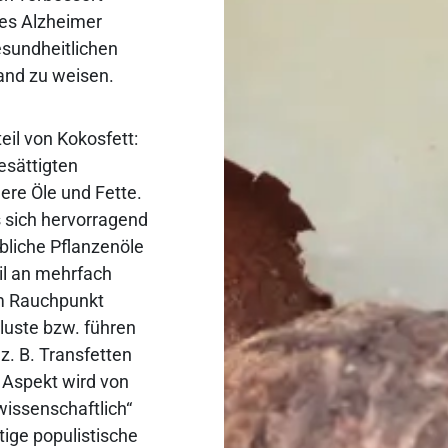
hes Alzheimer
gesundheitlichen
Hand zu weisen.
eil von Kokosfett:
esättigten
dere Öle und Fette.
s sich hervorragend
bliche Pflanzenöle
il an mehrfach
em Rauchpunkt
rluste bzw. führen
z. B. Transfetten
r Aspekt wird von
wissenschaftlich“
tige populistische