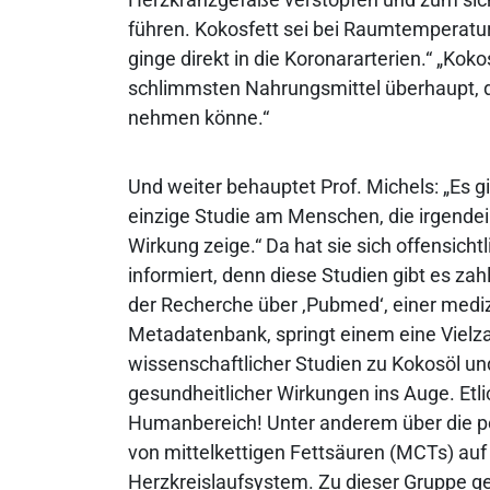
führen. Kokosfett sei bei Raumtemperatu
ginge direkt in die Koronararterien.“ „Koko
schlimmsten Nahrungsmittel überhaupt, d
nehmen könne.“
Und weiter behauptet Prof. Michels: „Es gi
einzige Studie am Menschen, die irgendei
Wirkung zeige.“ Da hat sie sich offensichtl
informiert, denn diese Studien gibt es zah
der Recherche über ‚Pubmed‘, einer medi
Metadatenbank, springt einem eine Vielz
wissenschaftlicher Studien zu Kokosöl u
gesundheitlicher Wirkungen ins Auge. Et
Humanbereich! Unter anderem über die p
von mittelkettigen Fettsäuren (MCTs) auf
Herzkreislaufsystem. Zu dieser Gruppe ge