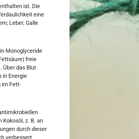
nthalten ist. Die
erdaulichkeit eine
m; Leber, Galle
in Monoglyceride
ettsäure) freie
 Über das Blut
 in Energie
 im Fett-
antimikrobiellen
 Kokosöl, z. B. an
tungen durch dieser
ch verbessert