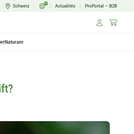
FR
Schweiz
Actualités
ProPortal – B2B
CH
EN
erNaturam
ft?