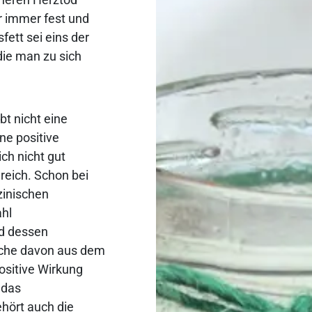
r immer fest und
sfett sei eins der
ie man zu sich
bt nicht eine
ne positive
ich nicht gut
lreich. Schon bei
zinischen
ahl
nd dessen
liche davon aus dem
ositive Wirkung
 das
hört auch die