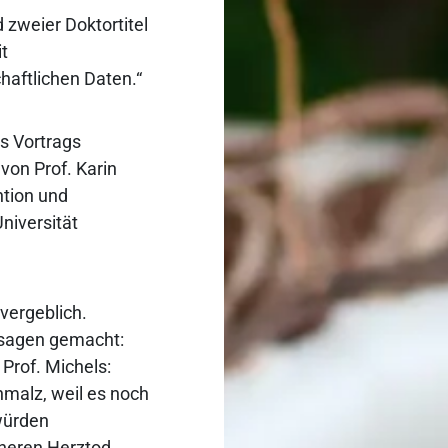
d zweier Doktortitel
it
haftlichen Daten.“
es Vortrags
von Prof. Karin
ntion und
niversität
vergeblich.
ssagen gemacht:
 Prof. Michels:
hmalz, weil es noch
würden
heren Herztod