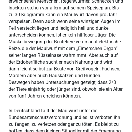
erwachsenen Menschen. Regenwürmer, Schnecken und
Insekten stehen vor allem auf seinem Speiseplan. Bis
zu 30 Kilogramm kann ein Maulwurf davon pro Jahr
verspeisen. Denn auch wenn seine winzigen Augen im
Fell versteckt liegen und lediglich hell und dunkel
unterscheiden können, ist er kein hilfloser Jäger. Die
Muskelbewegung der Beutetiere verursacht elektrische
Reize, die der Maulwurf mit dem „Eimerschen Organ“
seiner langen Rüsselnase wahrnimmt. Aber auch auf
der Erdoberfläche sucht er nach Nahrung und wird
dann leicht selbst zur Beute von Greifvögeln, Füchsen,
Mardern aber auch Hauskatzen und Hunden.
Deswegen haben Untersuchungen gezeigt, dass 2/3
der Tiere einjährig oder jünger sind, obwohl sie ein Alter
von fünf Jahren erreichen könnten.
In Deutschland fällt der Maulwurf unter die
Bundesartenschutzverordnung und es ist verboten ihn
zu fangen, zu verletzen oder gar zu töten. Es bleibt zu
hoffen, dass dem kleinen Säugetier mit der Ernennung