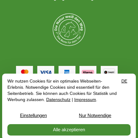
Alle Preise gelten inkl. MwSt. zzgl.
Versandkosten
,
abhängig von der Lieferadresse kann sich der
Bruttopreis bzgl. des Mehrwertsteuersatze des
Lieferlandes ändern
© 2026 — PerNaturam GmbH