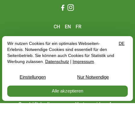


CH
EN
FR
PerNaturam GmbH
An der Trift 8
56290 Gödenroth
+41 052 5510 805
info@pernaturam.ch
Datenschutz
Impressum
Versandkosten
Geschäftsbedingungen
Vertrag widerrufen