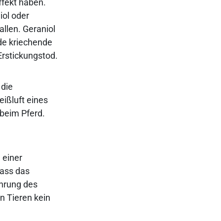
fekt haben.
iol oder
allen. Geraniol
nde kriechende
rstickungstod.
 die
eißluft eines
 beim Pferd.
 einer
dass das
hrung des
n Tieren kein