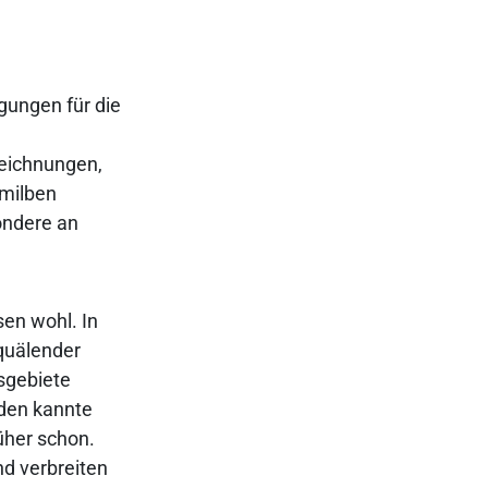
gungen für die
zeichnungen,
fmilben
ondere an
sen wohl. In
quälender
sgebiete
nden kannte
üher schon.
d verbreiten