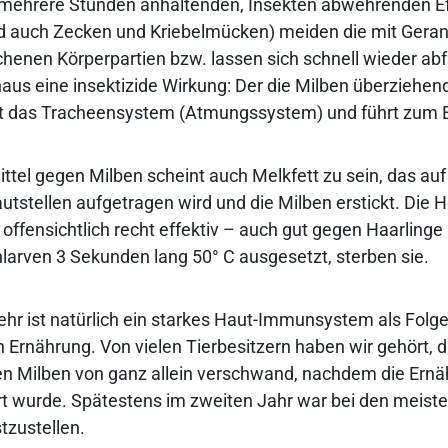
 mehrere Stunden anhaltenden, Insekten abwehrenden Ef
d auch Zecken und Kriebelmücken) meiden die mit Geran
chenen Körperpartien bzw. lassen sich schnell wieder abf
naus eine insektizide Wirkung: Der die Milben überziehe
pft das Tracheensystem (Atmungssystem) und führt zum E
ittel gegen Milben scheint auch Melkfett zu sein, das auf
utstellen aufgetragen wird und die Milben erstickt. Die H
 offensichtlich recht effektiv – auch gut gegen Haarlinge
nlarven 3 Sekunden lang 50° C ausgesetzt, sterben sie.
hr ist natürlich ein starkes Haut-Immunsystem als Folge
rnährung. Von vielen Tierbesitzern haben wir gehört, 
en Milben von ganz allein verschwand, nachdem die Ernä
rt wurde. Spätestens im zweiten Jahr war bei den meiste
tzustellen.