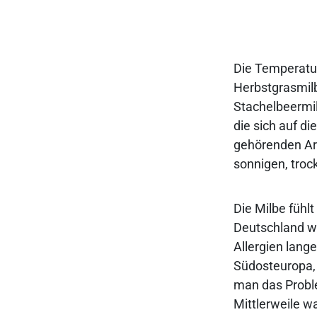
Die Temperatur
Herbstgrasmilb
Stachelbeermil
die sich auf d
gehörenden Art
sonnigen, troc
Die Milbe fühl
Deutschland wa
Allergien lang
Südosteuropa, 
man das Proble
Mittlerweile w