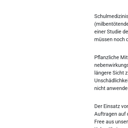
Schulmedizinis
(milbentötende
einer Studie d
müssen noch d
Pflanzliche Mi
nebenwirkungsf
längere Sicht 
Unschädlichkei
nicht anwenden
Der Einsatz vo
Auftragen auf d
Free aus unser