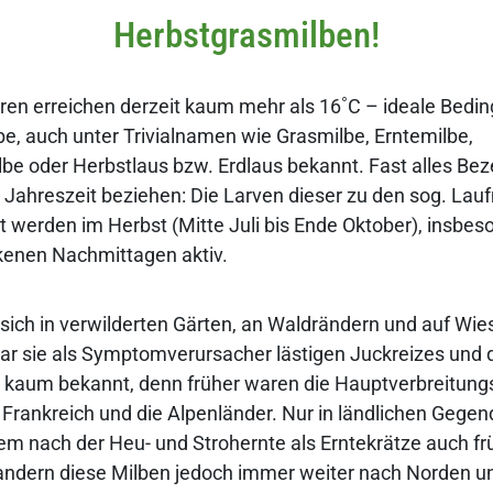
Herbstgrasmilben!
en erreichen derzeit kaum mehr als 16˚C – ideale Bedin
e, auch unter Trivialnamen wie Grasmilbe, Erntemilbe,
be oder Herbstlaus bzw. Erdlaus bekannt. Fast alles Be
ie Jahreszeit beziehen: Die Larven dieser zu den sog. Lau
 werden im Herbst (Mitte Juli bis Ende Oktober), insbes
kenen Nachmittagen aktiv.
t sich in verwilderten Gärten, an Waldrändern und auf Wie
r sie als Symptomverursacher lästigen Juckreizes und 
e kaum bekannt, denn früher waren die Hauptverbreitung
Frankreich und die Alpenländer. Nur in ländlichen Gege
m nach der Heu- und Strohernte als Erntekrätze auch fr
andern diese Milben jedoch immer weiter nach Norden un