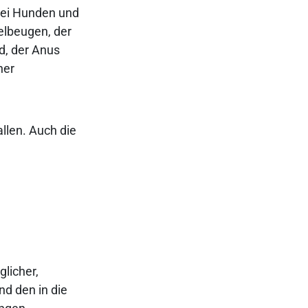
 bei Hunden und
elbeugen, der
d, der Anus
ner
llen. Auch die
glicher,
nd den in die