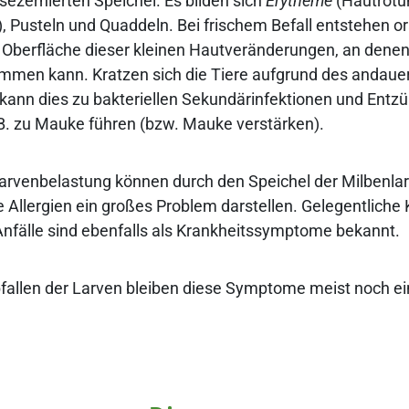
sezernierten Speichel. Es bilden sich
Erytheme
(Hautrötu
 Pusteln und Quaddeln. Bei frischem Befall entstehen o
 Oberfläche dieser kleinen Hautveränderungen, an denen
ommen kann. Kratzen sich die Tiere aufgrund des andau
 kann dies zu bakteriellen Sekundärinfektionen und Ent
 B. zu Mauke führen (bzw. Mauke verstärken).
arvenbelastung können durch den Speichel der Milbenla
 Allergien ein großes Problem darstellen. Gelegentliche
Anfälle sind ebenfalls als Krankheitssymptome bekannt.
fallen der Larven bleiben diese Symptome meist noch e