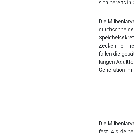
sich bereits i
Die Milbenlarv
durchschneide
Speichelsekre
Zecken nehmen 
fallen die ges
langen Adultfo
Generation im
Die Milbenlarv
fest. Als klei