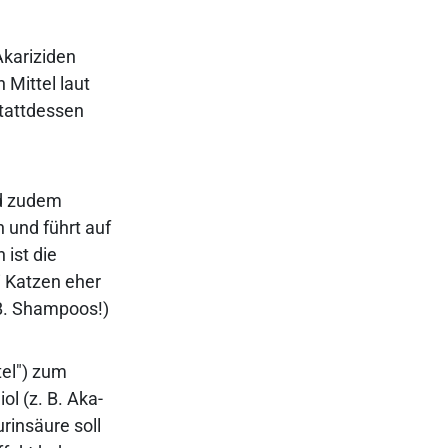
Akariziden
 Mittel laut
stattdessen
nd zudem
 und führt auf
 ist die
i Katzen eher
 B. Shampoos!)
tel") zum
ol (z. B. Aka-
rinsäure soll