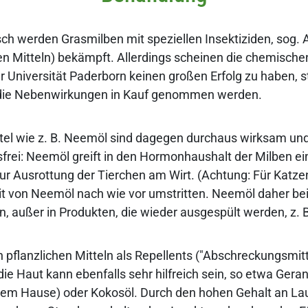
ch werden Grasmilben mit speziellen Insektiziden, sog. 
n Mitteln) bekämpft. Allerdings scheinen die chemischen
er Universität Paderborn keinen großen Erfolg zu haben, 
ie Nebenwirkungen in Kauf genommen werden.
ttel wie z. B. Neemöl sind dagegen durchaus wirksam u
rei: Neemöl greift in den Hormonhaushalt der Milben ein
zur Ausrottung der Tierchen am Wirt. (Achtung: Für Katzen
t von Neemöl nach wie vor umstritten. Neemöl daher be
, außer in Produkten, die wieder ausgespült werden, z.
n pflanzlichen Mitteln als Repellents ("Abschreckungsmit
ie Haut kann ebenfalls sehr hilfreich sein, so etwa Gerani
em Hause) oder Kokosöl. Durch den hohen Gehalt an Lau