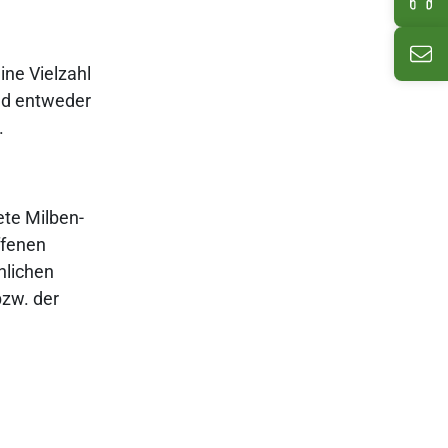
E-M
ine Vielzahl
nd entweder
.
ete Milben-
ffenen
hlichen
bzw. der