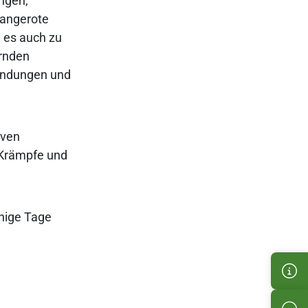
ngen,
rangerote
 es auch zu
ernden
zündungen und
rven
 Krämpfe und
inige Tage
Kun
Pro