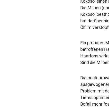
Kokosöl einen
Die Milben (un
Kokosöl bestri
hat darüber hi
Ölfilm versto
Ein probates M
betroffenen Ha
Haarföns wirkt
Sind die Milbe
Die beste Abwe
ausgewogenen E
Problem mit d
Tieres optimie
Befall mehr fes