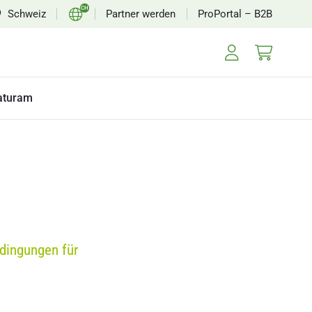
CH
Schweiz
Partner werden
ProPortal – B2B
EN
FR
aturam
dingungen für