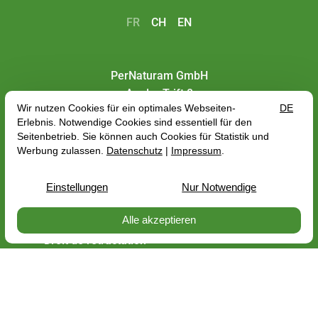
FR
CH
EN
PerNaturam GmbH
An der Trift 8
56290 Gödenroth
+41 052 5510 805
info@pernaturam.ch
Protection des données
Mentions légales
Frais d'expédition
Conditions Générales de Vente
Droit de rétractation