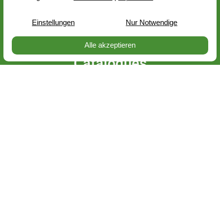
Compte client
Blog
Catalogues
Newsletter
Messen


FR
CH
EN
PerNaturam GmbH
An der Trift 8