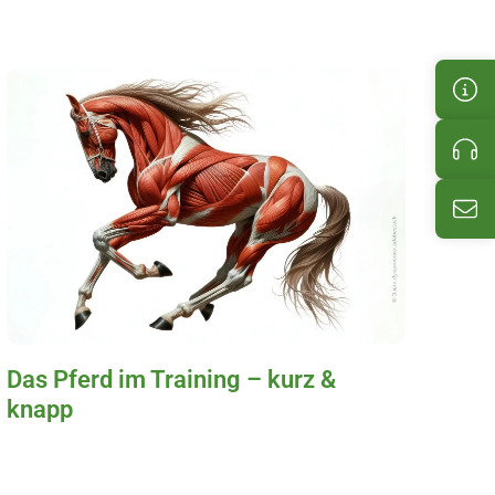
Kun
Pro
E-M
Das Pferd im Training – kurz &
knapp