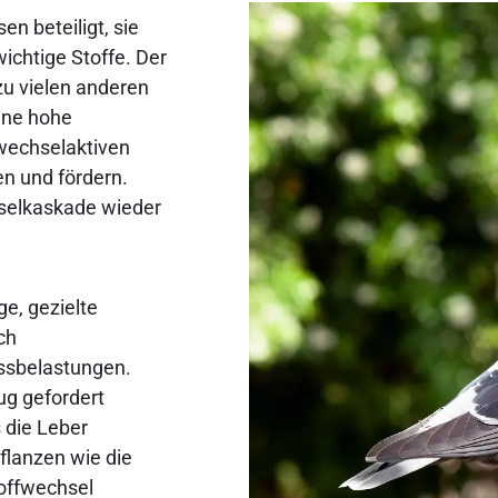
en beteiligt, sie
wichtige Stoffe. Der
 zu vielen anderen
eine hohe
fwechselaktiven
en und fördern.
selkaskade wieder
ge, gezielte
ch
ssbelastungen.
ug gefordert
s die Leber
flanzen wie die
toffwechsel