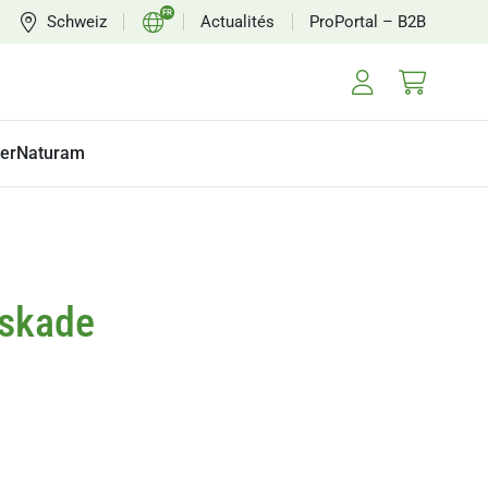
FR
Schweiz
Actualités
ProPortal – B2B
CH
EN
erNaturam
askade