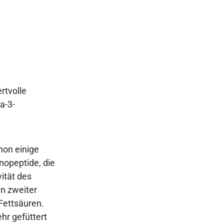
rtvolle
a-3-
hon einige
inopeptide, die
ität des
n zweiter
Fettsäuren.
hr gefüttert