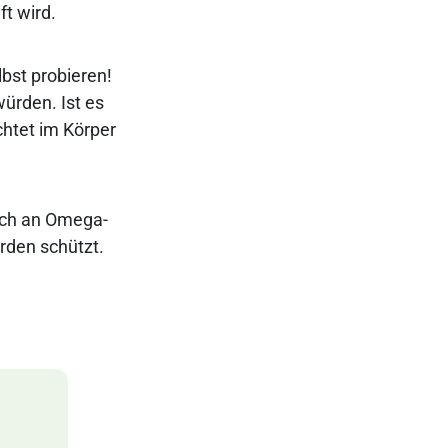
ft wird.
lbst probieren!
würden. Ist es
chtet im Körper
reich an Omega-
rden schützt.