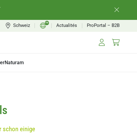
.
FR
Schweiz
Actualités
ProPortal – B2B
CH
EN
erNaturam
ls
r schon einige