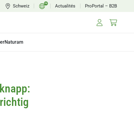
FR
Schweiz
Actualités
ProPortal – B2B
CH
EN
erNaturam
 knapp:
richtig