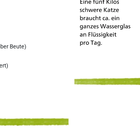
über Beute)
ert)