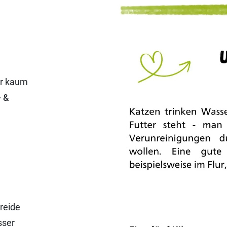
er kaum
- &
reide
sser