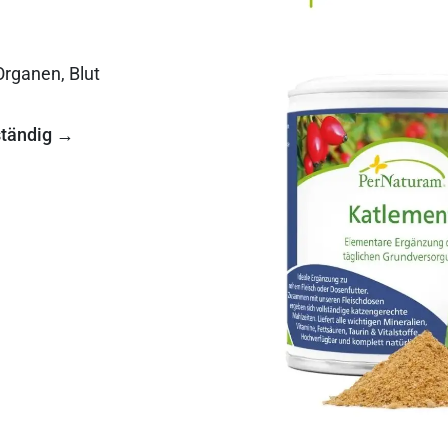
Organen, Blut
ständig
→