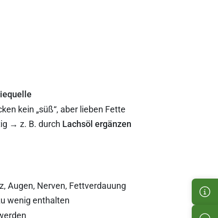
iequelle
en kein „süß“, aber lieben Fette
g → z. B. durch
Lachsöl ergänzen
rz, Augen, Nerven, Fettverdauung
Kun
zu wenig enthalten
werden
Pro