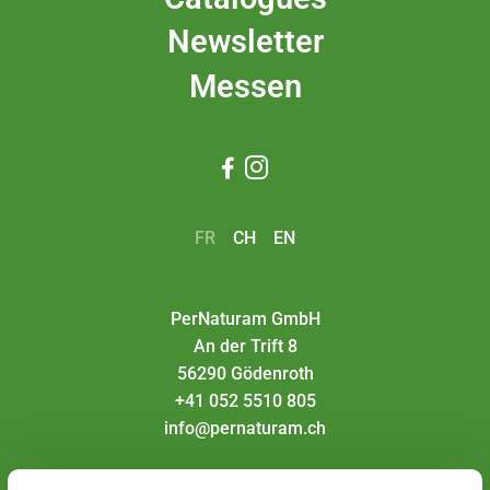
Newsletter
Messen


FR
CH
EN
PerNaturam GmbH
An der Trift 8
56290 Gödenroth
+41 052 5510 805
info@pernaturam.ch