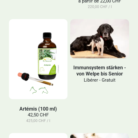
à partir de
22,00 CHF
220,00 CHF / l
Immunsystem stärken -
von Welpe bis Senior
Libérer - Gratuit
Artémis (100 ml)
42,50 CHF
425,00 CHF / l