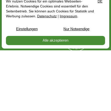
Protection des données
Mentions légales
Frais d'expédition
Conditions Générales de Vente
Droit de rétractation
Tous les tarifs incluent la TVA plus
frais de port
, en
fonction de l'adresse de livraison, le prix brut peut
varier en fonction du taux de TVA du pays de
livraison.