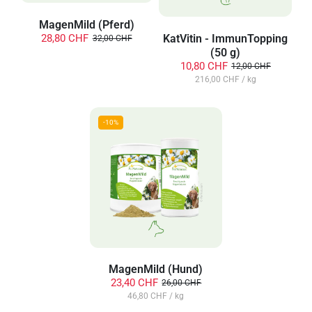
MagenMild (Pferd)
KatVitin - ImmunTopping
28,80 CHF
32,00 CHF
(50 g)
10,80 CHF
12,00 CHF
216,00 CHF / kg
MagenMild (Hund)
23,40 CHF
26,00 CHF
46,80 CHF / kg