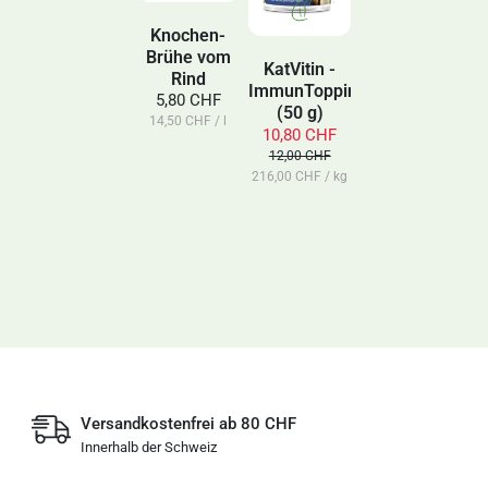
Knochen-
Brühe vom
KatVitin -
Rind
ImmunTopping
5,80 CHF
(50 g)
14,50 CHF / l
10,80 CHF
12,00 CHF
216,00 CHF / kg
Versandkostenfrei ab 80 CHF
Innerhalb der Schweiz