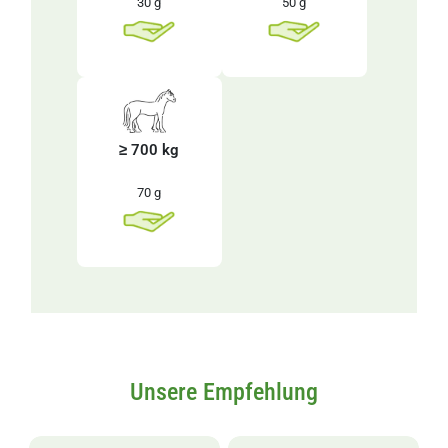
30 g
50 g
≥ 700 kg
70 g
Unsere Empfehlung